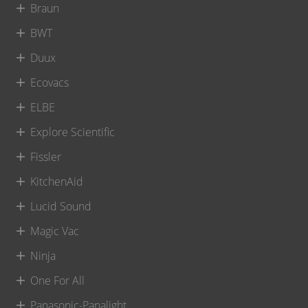
Braun
BWT
Duux
Ecovacs
ELBE
Explore Scientific
Fissler
KitchenAid
Lucid Sound
Magic Vac
Ninja
One For All
Panasonic-Panalight