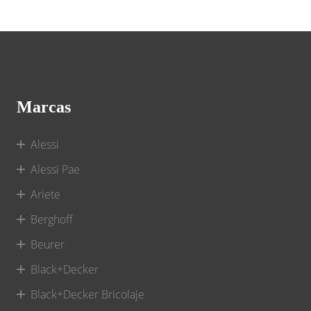
Marcas
Alessi
Alessi Pae
Ariete
Berghoff
Beurer
Black+Decker
Black+Decker Bricolaje