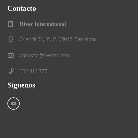
Contacto
River International
C/ Anglí 31, 3º, 1ª, 08017, Barcelona
contacto@riverint.com
932 013 777
Síguenos