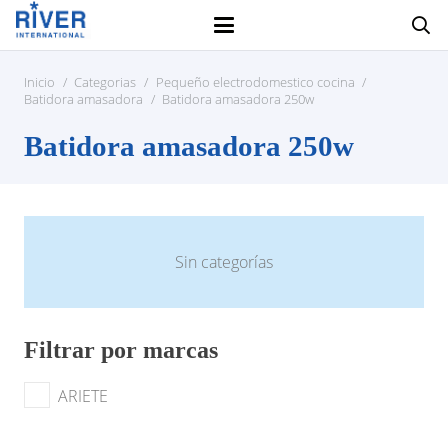
Inicio
/
Categorias
/
Pequeño electrodomestico cocina
/
Batidora amasadora
/
Batidora amasadora 250w
Batidora amasadora 250w
Sin categorías
Filtrar por marcas
ARIETE