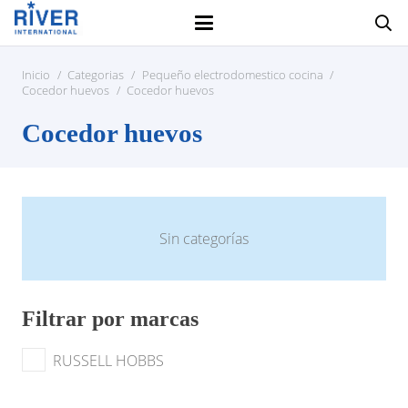
Inicio
/
Categorias
/
Pequeño electrodomestico cocina
/
Cocedor huevos
/
Cocedor huevos
Cocedor huevos
Sin categorías
Filtrar por marcas
RUSSELL HOBBS