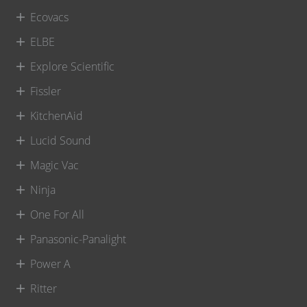
Ecovacs
ELBE
Explore Scientific
Fissler
KitchenAid
Lucid Sound
Magic Vac
Ninja
One For All
Panasonic-Panalight
Power A
Ritter