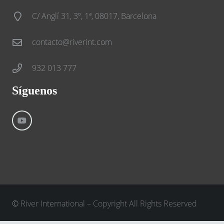
C/ Anglí 31, 3º, 1ª, 08017, Barcelona
contacto@riverint.com
932 013 777
Síguenos
©
River International – Copyright All Rights Reserved