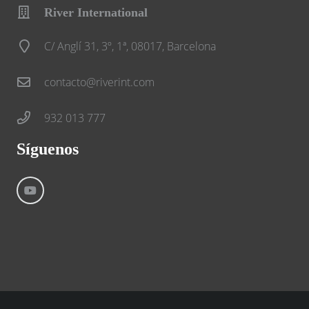
River International
C/ Anglí 31, 3º, 1ª, 08017, Barcelona
contacto@riverint.com
932 013 777
Síguenos