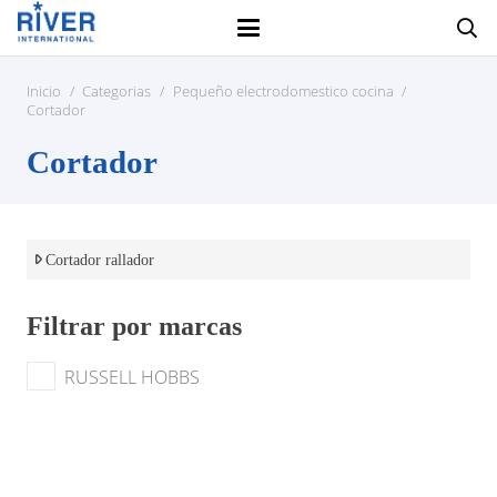
Inicio
/
Categorias
/
Pequeño electrodomestico cocina
/
Cortador
Cortador
Cortador rallador
Filtrar por marcas
RUSSELL HOBBS