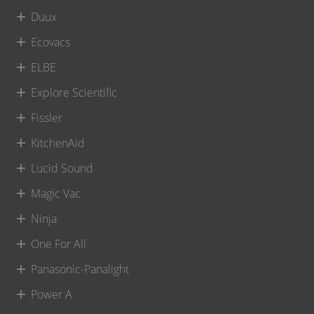
Duux
Ecovacs
ELBE
Explore Scientific
Fissler
KitchenAid
Lucid Sound
Magic Vac
Ninja
One For All
Panasonic-Panalight
Power A