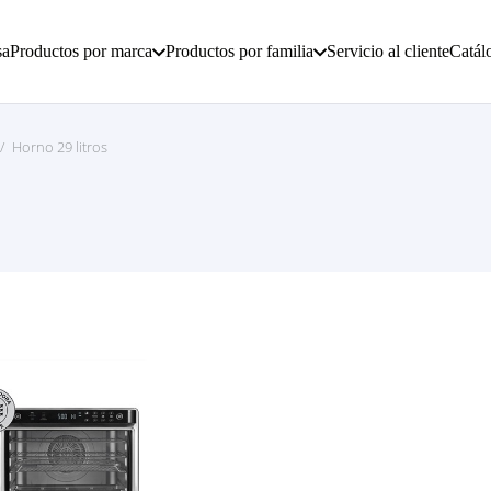
sa
Productos por marca
Productos por familia
Servicio al cliente
Catál
/
Horno 29 litros