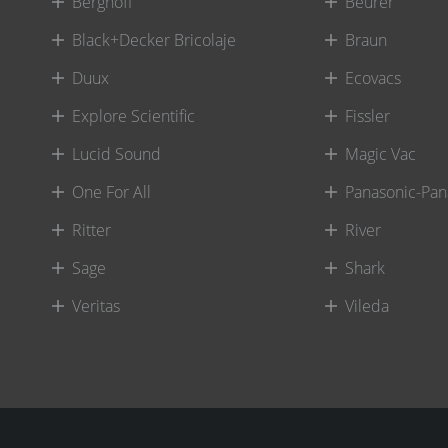
Berghoff
Beurer
Black+Decker Bricolaje
Braun
Duux
Ecovacs
Explore Scientific
Fissler
Lucid Sound
Magic Vac
One For All
Panasonic-Pan
Ritter
River
Sage
Shark
Veritas
Vileda