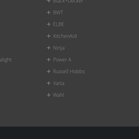
Black+Decker
BWT
ELBE
KitchenAid
Ninja
alight
Power A
Russell Hobbs
Varta
Wahl