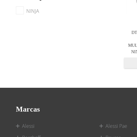
NINJA
DT
MUL
NI
Marcas
Alessi
Alessi Pae