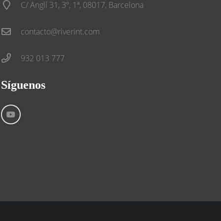
C/ Anglí 31, 3º, 1ª, 08017, Barcelona
contacto@riverint.com
932 013 777
Síguenos