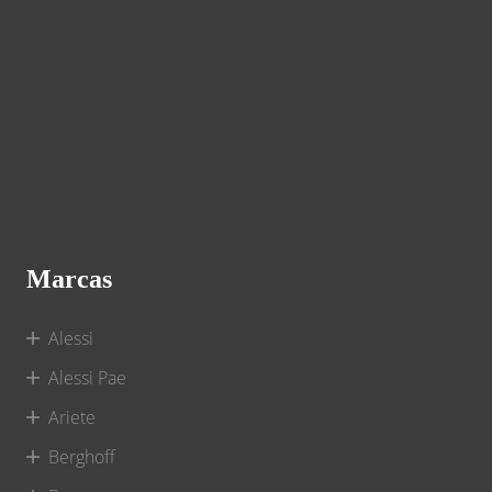
Marcas
Alessi
Alessi Pae
Ariete
Berghoff