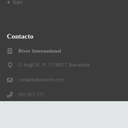
Wahl
Contacto
River International
C/ Anglí 31, 3º, 1ª, 08017, Barcelona
contacto@riverint.com
932 013 777
Síguenos