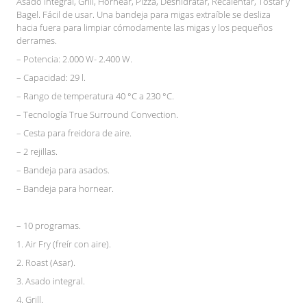
Asado integral, Grill, Hornear, Pizza, Deshidratar, Recalentar, Tostar y
Bagel. Fácil de usar. Una bandeja para migas extraíble se desliza
hacia fuera para limpiar cómodamente las migas y los pequeños
derrames.
– Potencia: 2.000 W- 2.400 W.
– Capacidad: 29 l.
– Rango de temperatura 40 °C a 230 °C.
– Tecnología True Surround Convection.
– Cesta para freidora de aire.
– 2 rejillas.
– Bandeja para asados.
– Bandeja para hornear.
– 10 programas.
1. Air Fry (freír con aire).
2. Roast (Asar).
3. Asado integral.
4. Grill.