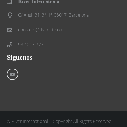
River International
C/ Anglí 31, 3º, 1ª, 08017, Barcelona
contacto@riverint.com
932 013 777
Síguenos
©
River International – Copyright All Rights Reserved