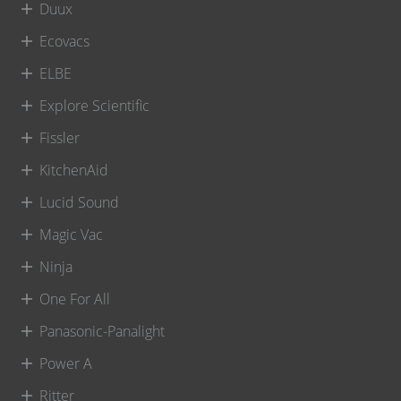
Duux
Ecovacs
ELBE
Explore Scientific
Fissler
KitchenAid
Lucid Sound
Magic Vac
Ninja
One For All
Panasonic-Panalight
Power A
Ritter