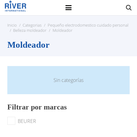
Inicio
/
Categorias
/
Pequeño electrodomestico cuidado personal
/
Belleza moldeador
/
Moldeador
Moldeador
Sin categorías
Filtrar por marcas
BEURER