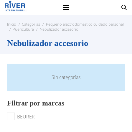
Inicio
/
Categorias
/
Pequeño electrodomestico cuidado personal
/
Puericultura
/
Nebulizador accesorio
Nebulizador accesorio
Sin categorías
Filtrar por marcas
BEURER