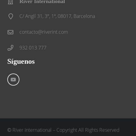
River International
C/ Anglí 31, 3º, 1ª, 08017, Barcelona
contacto@riverint.com
932 013 777
Síguenos
©
River International – Copyright All Rights Reserved