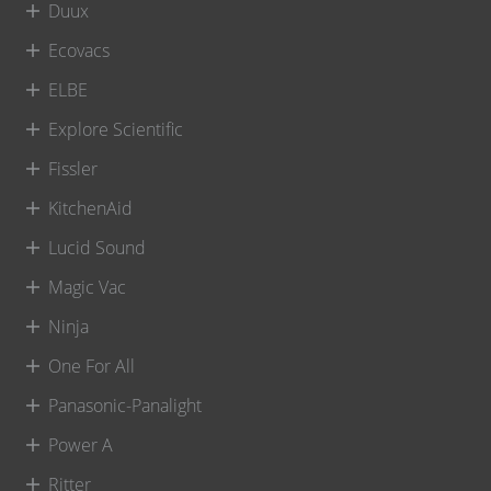
Duux
Ecovacs
ELBE
Explore Scientific
Fissler
KitchenAid
Lucid Sound
Magic Vac
Ninja
One For All
Panasonic-Panalight
Power A
Ritter