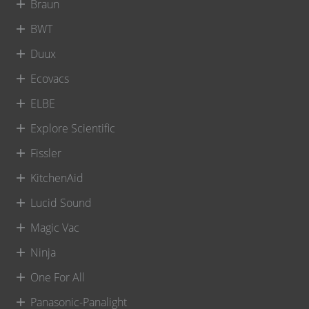
Braun
BWT
Duux
Ecovacs
ELBE
Explore Scientific
Fissler
KitchenAid
Lucid Sound
Magic Vac
Ninja
One For All
Panasonic-Panalight