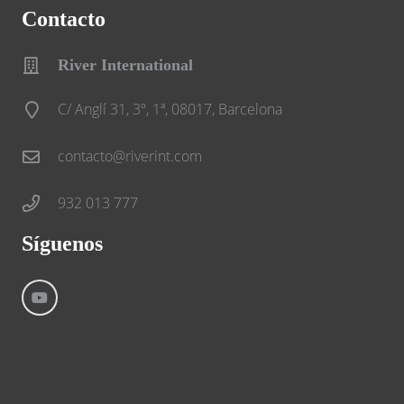
Contacto
River International
C/ Anglí 31, 3º, 1ª, 08017, Barcelona
contacto@riverint.com
932 013 777
Síguenos