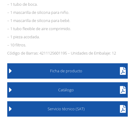
– 1 tubo de boca.
– 1 mascarilla de silicona para niño.
– 1 mascarilla de silicona para bebé.
– 1 tubo flexible de aire comprimido.
– 1 pieza acodada.
– 10 filtros.
Código de Barras: 4211125601195 – Unidades de Embalaje: 12
Ficha de producto
Catálogo
Servicio técnico (SAT)