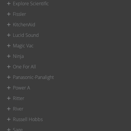
Explore Scientific
Fissler
KitchenAid
Lucid Sound
Magic Vac
Ninja
One For All
Panasonic-Panalight
Power A
Ritter
River
Russell Hobbs
Sage