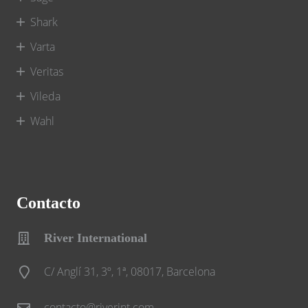
Shark
Varta
Veritas
Vileda
Wahl
Contacto
River International
C/ Anglí 31, 3º, 1ª, 08017, Barcelona
contacto@riverint.com