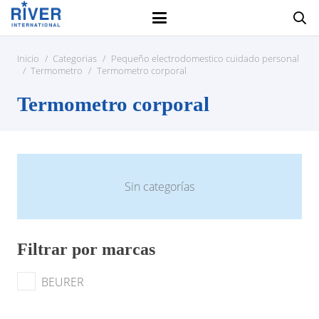
Inicio
/
Categorias
/
Pequeño electrodomestico cuidado personal
/
Termometro
/
Termometro corporal
Termometro corporal
Sin categorías
Filtrar por marcas
BEURER