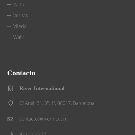
Varta
Veritas
Vileda
Wahl
Contacto
River International
C/ Anglí 31, 3º, 1ª, 08017, Barcelona
contacto@riverint.com
932 013 777