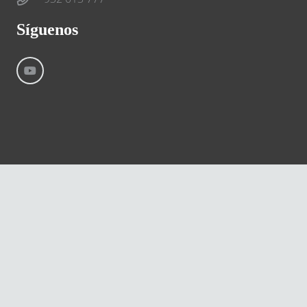
Síguenos
©
River International – Copyright All Rights Reserved
Aviso Legal
Condiciones generales