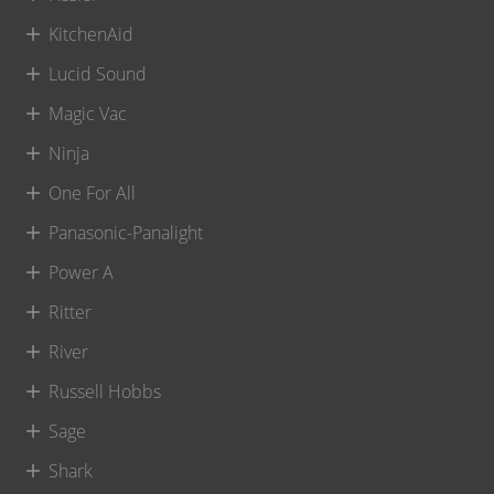
KitchenAid
Lucid Sound
Magic Vac
Ninja
One For All
Panasonic-Panalight
Power A
Ritter
River
Russell Hobbs
Sage
Shark