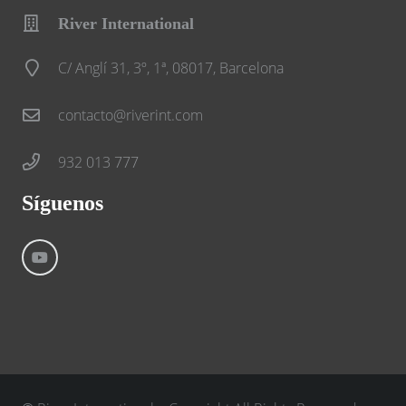
River International
C/ Anglí 31, 3º, 1ª, 08017, Barcelona
contacto@riverint.com
932 013 777
Síguenos