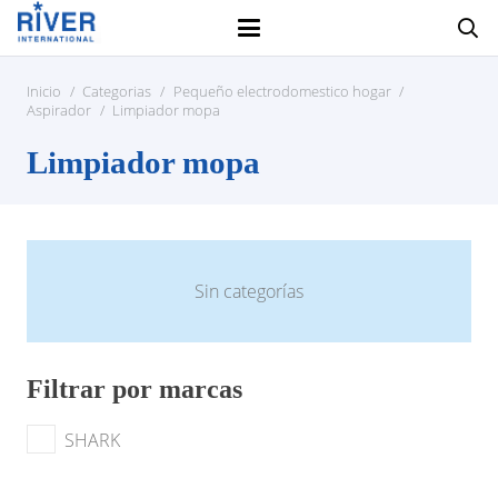
Inicio
/
Categorias
/
Pequeño electrodomestico hogar
/
Aspirador
/
Limpiador mopa
Limpiador mopa
Sin categorías
Filtrar por marcas
SHARK