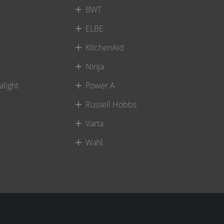
BWT
ELBE
KitchenAid
Ninja
alight
Power A
Russell Hobbs
Varta
Wahl