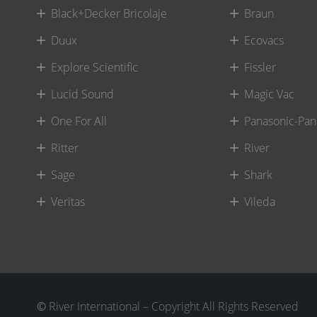
Black+Decker Bricolaje
Braun
Duux
Ecovacs
Explore Scientific
Fissler
Lucid Sound
Magic Vac
One For All
Panasonic-Pan
Ritter
River
Sage
Shark
Veritas
Vileda
©
River International – Copyright All Rights Reserved