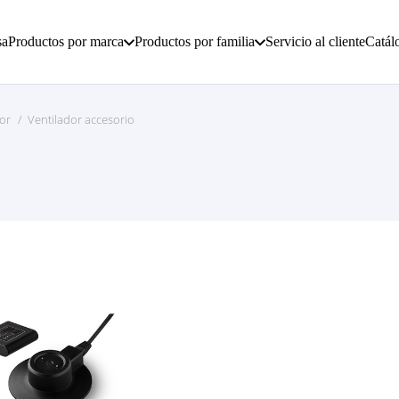
sa
Productos por marca
Productos por familia
Servicio al cliente
Catál
or
/
Ventilador accesorio