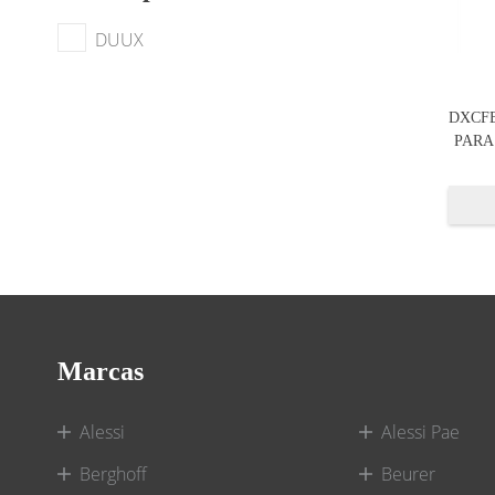
DUUX
DXCFB
PARA
Marcas
Alessi
Alessi Pae
Berghoff
Beurer