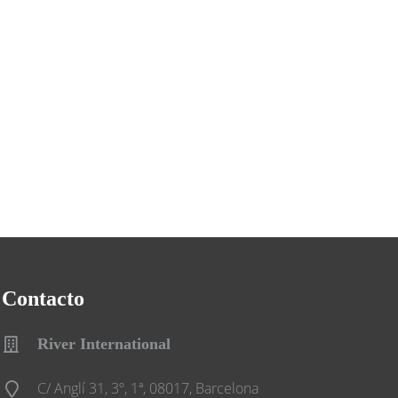
Contacto
River International
C/ Anglí 31, 3º, 1ª, 08017, Barcelona