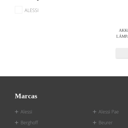
ALESSI
AKK
LÁMP
Marcas
Alessi
Alessi Pae
Berghoff
Beurer