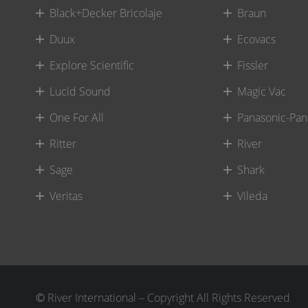
Black+Decker Bricolaje
Braun
Duux
Ecovacs
Explore Scientific
Fissler
Lucid Sound
Magic Vac
One For All
Panasonic-Pan
Ritter
River
Sage
Shark
Veritas
Vileda
©
River International – Copyright All Rights Reserved