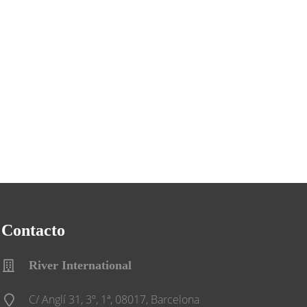
Contacto
River International
C/ Anglí 31, 3º, 1ª, 08017, Barcelona