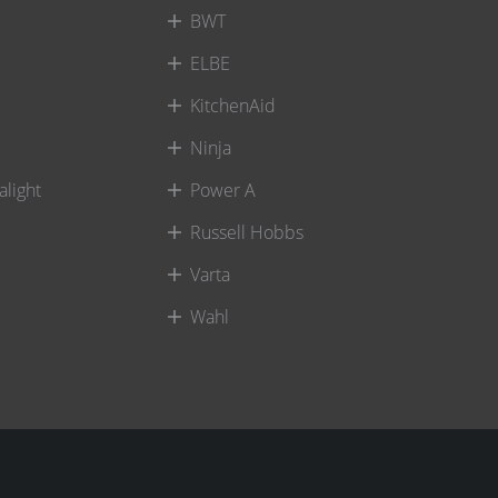
BWT
ELBE
KitchenAid
Ninja
alight
Power A
Russell Hobbs
Varta
Wahl