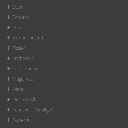
Duux
Ecovacs
ELBE
Explore Scientific
Fissler
KitchenAid
Lucid Sound
Magic Vac
Ninja
One For All
Panasonic-Panalight
Power A