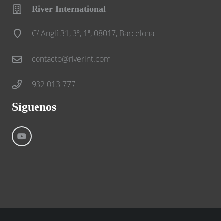
River International
C/ Anglí 31, 3º, 1ª, 08017, Barcelona
contacto@riverint.com
932 013 777
Síguenos