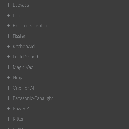
Ecovacs
ELBE
Explore Scientific
Fissler
KitchenAid
Lucid Sound
Magic Vac
Ninja
One For All
Panasonic-Panalight
Power A
Ritter