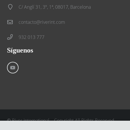
C/ Anglí 31, 3º, 1ª, 08017, Barcelona
contacto@riverint.com
932 013 777
Síguenos
©
River International – Copyright All Rights Reserved