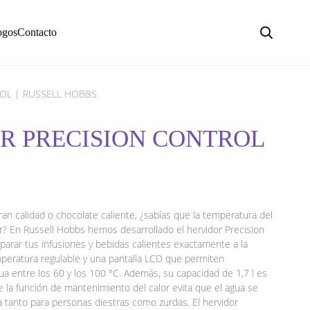
ogos
Contacto
ROL | RUSSELL HOBBS
OR PRECISION CONTROL
ran calidad o chocolate caliente, ¿sabías que la temperatura del
bor? En Russell Hobbs hemos desarrollado el hervidor Precision
parar tus infusiones y bebidas calientes exactamente a la
peratura regulable y una pantalla LCD que permiten
ua entre los 60 y los 100 °C. Además, su capacidad de 1,7 l es
e la función de mantenimiento del calor evita que el agua se
 tanto para personas diestras como zurdas. El hervidor