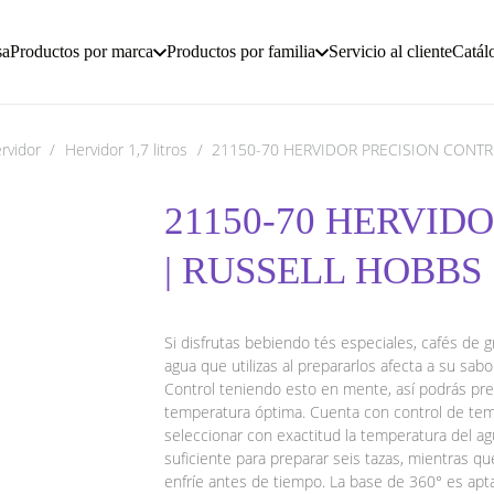
sa
Productos por marca
Productos por familia
Servicio al cliente
Catál
rvidor
/
Hervidor 1,7 litros
/
21150-70 HERVIDOR PRECISION CONT
21150-70 HERVID
| RUSSELL HOBBS
Si disfrutas bebiendo tés especiales, cafés de g
agua que utilizas al prepararlos afecta a su sa
Control teniendo esto en mente, así podrás pre
temperatura óptima. Cuenta con control de tem
seleccionar con exactitud la temperatura del ag
suficiente para preparar seis tazas, mientras qu
enfríe antes de tiempo. La base de 360° es apta