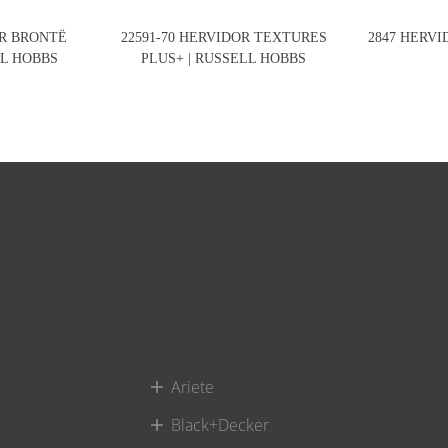
OR BRONTË
22591-70 HERVIDOR TEXTURES
2847 HERVI
LL HOBBS
PLUS+ | RUSSELL HOBBS
Ariete
Black+Decker