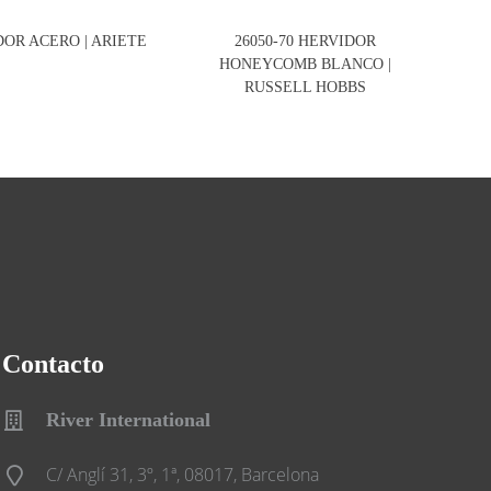
DOR ACERO | ARIETE
26050-70 HERVIDOR
HONEYCOMB BLANCO |
RUSSELL HOBBS
Contacto
River International
C/ Anglí 31, 3º, 1ª, 08017, Barcelona