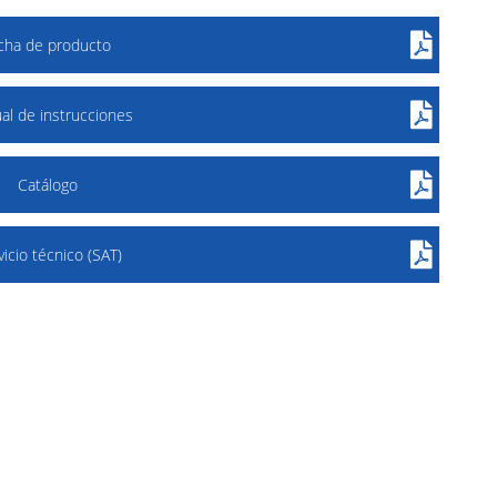
icha de producto
al de instrucciones
Catálogo
vicio técnico (SAT)