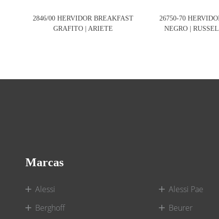
2846/00 HERVIDOR BREAKFAST
26750-70 HERVID
GRAFITO | ARIETE
NEGRO | RUSSE
Marcas
Alessi
Alessi Pae
Berghoff
Beurer