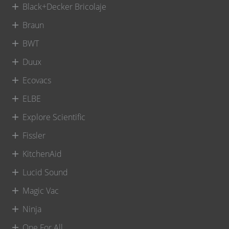
Black+Decker Bricolaje
Braun
BWT
Duux
Ecovacs
ELBE
Explore Scientific
Fissler
KitchenAid
Lucid Sound
Magic Vac
Ninja
One For All