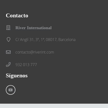
Contacto
River International
C/ Anglí 31, 3º, 1ª, 08017, Barcelona
contacto@riverint.com
932 013 777
Síguenos