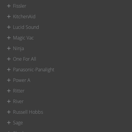
Fissler
KitchenAid
Lucid Sound
Magic Vac
Ninja
One For All
Panasonic-Panalight
Power A
Ritter
River
Russell Hobbs
Sage