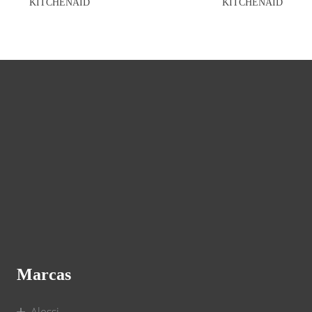
KITCHENAID
KITCHENAID
Marcas
Alessi