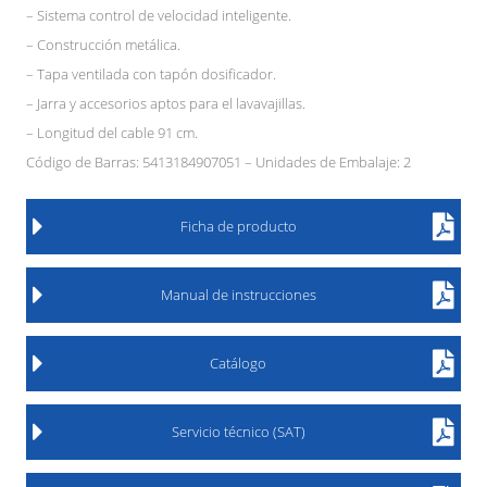
– Sistema control de velocidad inteligente.
– Construcción metálica.
– Tapa ventilada con tapón dosificador.
– Jarra y accesorios aptos para el lavavajillas.
– Longitud del cable 91 cm.
Código de Barras: 5413184907051 – Unidades de Embalaje: 2
Ficha de producto
Manual de instrucciones
Catálogo
Servicio técnico (SAT)