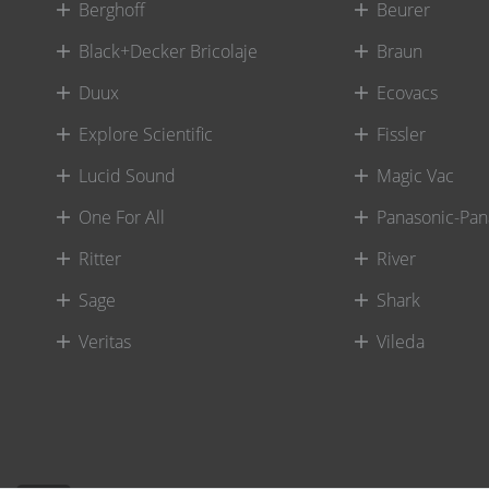
Berghoff
Beurer
Black+Decker Bricolaje
Braun
Duux
Ecovacs
Explore Scientific
Fissler
Lucid Sound
Magic Vac
One For All
Panasonic-Pan
Ritter
River
Sage
Shark
Veritas
Vileda