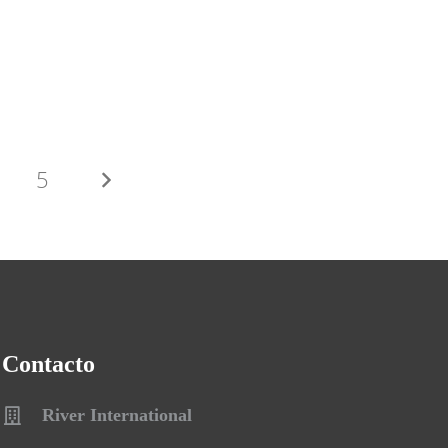
5
Contacto
River International