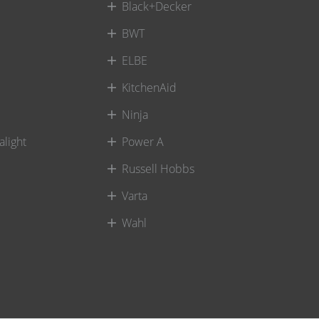
Black+Decker
BWT
ELBE
KitchenAid
Ninja
alight
Power A
Russell Hobbs
Varta
Wahl