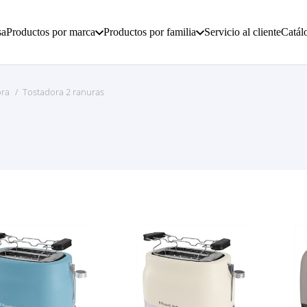
sa
Productos por marca
Productos por familia
Servicio al cliente
Catál
ora
/
Tostadora 2 ranuras