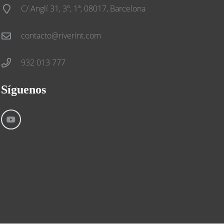
C/ Anglí 31, 3º, 1ª, 08017, Barcelona
contacto@riverint.com
932 013 777
Síguenos