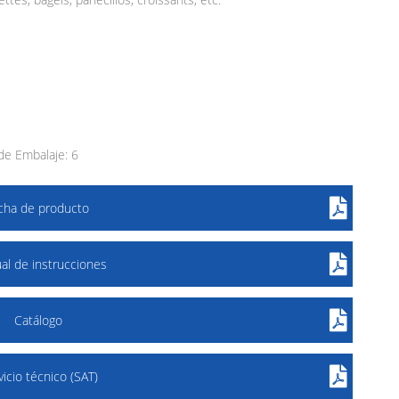
e Embalaje: 6
icha de producto
al de instrucciones
Catálogo
vicio técnico (SAT)