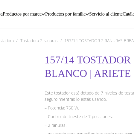
sa
Productos por marca
Productos por familia
Servicio al cliente
Catál
stadora
/
Tostadora 2 ranuras
/
157/14 TOSTADOR 2 RANURAS BREA
157/14 TOSTADOR
BLANCO | ARIETE
Este tostador está dotado de 7 niveles de tost
seguro mientras lo estás usando.
– Potencia: 760 W.
– Control de tueste de 7 posiciones.
– 2 ranuras.
– Accesorio para panecillos integrado para baguet