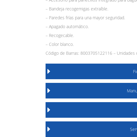
– Bandeja recogemigas extraíble.
– Paredes frías para una mayor seguridad.
– Apagado automático.
– Recogecable.
– Color blanco.
Código de Barras: 8003705122116 – Unidades d
F
Manu
Ser