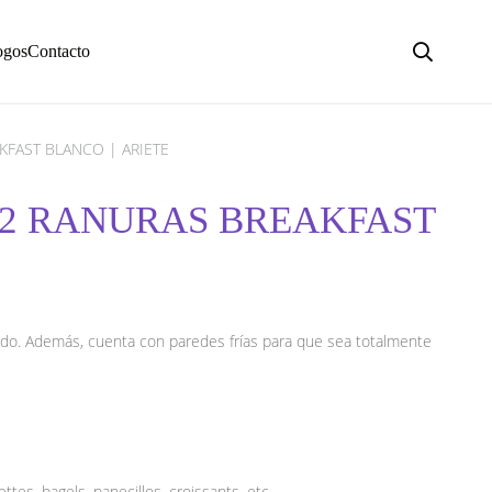
ogos
Contacto
KFAST BLANCO | ARIETE
 2 RANURAS BREAKFAST
ado. Además, cuenta con paredes frías para que sea totalmente
tes, bagels, panecillos, croissants, etc.