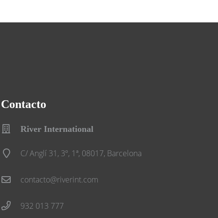
Contacto
River International
C/ Anglí 31, 3º, 1ª, 08017, Barcelona
contacto@riverint.com
932 013 777