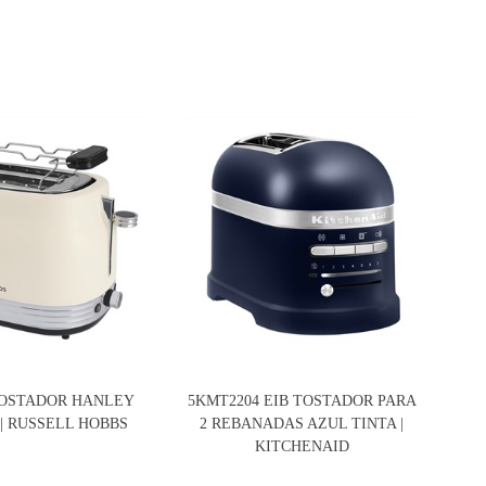
 TOSTADOR HANLEY
5KMT2204 EIB TOSTADOR PARA
15
| RUSSELL HOBBS
2 REBANADAS AZUL TINTA |
KITCHENAID