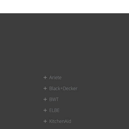
Ariete
Black+Decker
BWT
ELBE
KitchenAid