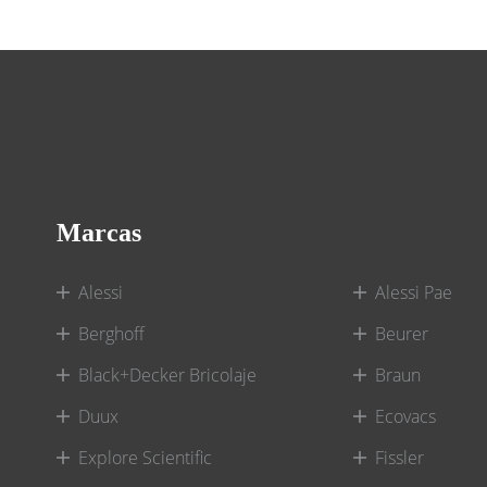
Marcas
Alessi
Alessi Pae
Berghoff
Beurer
Black+Decker Bricolaje
Braun
Duux
Ecovacs
Explore Scientific
Fissler