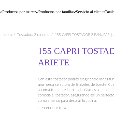
sa
Productos por marca
Productos por familia
Servicio al cliente
Catál
stadora
/
Tostadora 2 ranuras
/
155 CAPRI TOSTADOR 2 RANURAS | 
155 CAPRI TOSTA
ARIETE
Con este tostador podrás elegir entre varias fu
una rueda selectora de 6 niveles de tueste. Cua
automáticamente la tostada. Gracias a su bandej
cómoda el tostador, asegurando así un perfect
complemento para decorar la cocina.
– Potencia: 810 W.