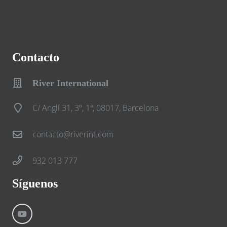
Contacto
River International
C/ Anglí 31, 3º, 1ª, 08017, Barcelona
contacto@riverint.com
932 013 777
Síguenos