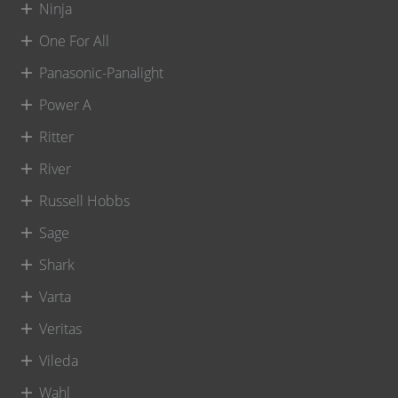
Ninja
One For All
Panasonic-Panalight
Power A
Ritter
River
Russell Hobbs
Sage
Shark
Varta
Veritas
Vileda
Wahl