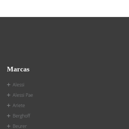
Marcas
Alessi
Alessi Pae
Ariete
Berghoff
Beurer