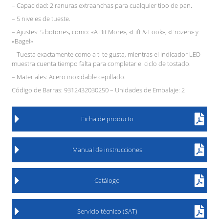
– Capacidad: 2 ranuras extraanchas para cualquier tipo de pan.
– 5 niveles de tueste.
– Ajustes: 5 botones, como: «A Bit More», «Lift & Look», «Frozen» y
«Bagel».
– Tuesta exactamente como a ti te gusta, mientras el indicador LED
muestra cuenta tiempo falta para completar el ciclo de tostado.
– Materiales: Acero inoxidable cepillado.
Código de Barras: 9312432030250 – Unidades de Embalaje: 2
Ficha de producto
Manual de instrucciones
Catálogo
Servicio técnico (SAT)