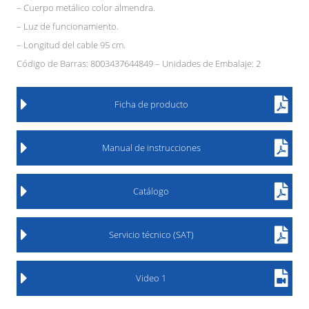
– Cuerpo metálico color almendra.
– Luz de funcionamiento.
– Longitud del cable 95 cm.
Código de Barras: 8003437644849 – Unidades de Embalaje: 2
Ficha de producto
Manual de instrucciones
Catálogo
Servicio técnico (SAT)
Video 1