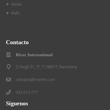
Vileda
Wahl
Contacto
River International
C/ Anglí 31, 3º, 1ª, 08017, Barcelona
contacto@riverint.com
932 013 777
Síguenos