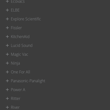
Ecovacs
ELBE
Explore Scientific
Fissler
KitchenAid
Lucid Sound
Magic Vac
Ninja
One For All
Panasonic-Panalight
Power A
Ritter
River