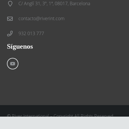
C/ Anglí 31, 3º, 1ª, 08017, Barcelona
contacto@riverint.com
932 013 777
Síguenos
©
River International – Copyright All Rights Reserved