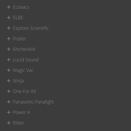
Ecovacs
ELBE
Explore Scientific
Fissler
KitchenAid
Lucid Sound
Magic Vac
Ninja
One For All
Panasonic-Panalight
Power A
Ritter