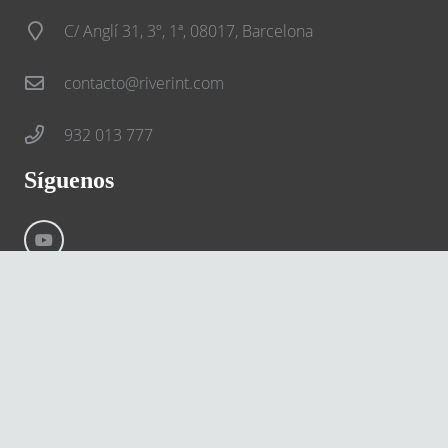
C/ Anglí 31, 3º, 1ª, 08017, Barcelona
contacto@riverint.com
932 013 777
Síguenos