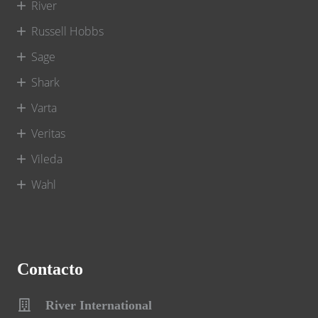
River
Russell Hobbs
Sage
Shark
Varta
Veritas
Vileda
Wahl
Contacto
River International