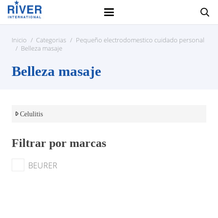
Inicio
/
Categorias
/
Pequeño electrodomestico cuidado personal
/
Belleza masaje
Belleza masaje
Celulitis
Filtrar por marcas
BEURER