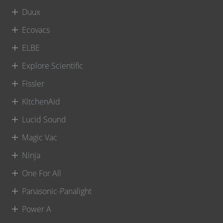
Duux
Ecovacs
ELBE
Explore Scientific
Fissler
KitchenAid
Lucid Sound
Magic Vac
Ninja
One For All
Panasonic-Panalight
Power A