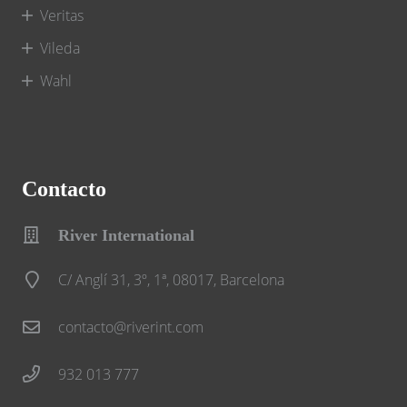
Veritas
Vileda
Wahl
Contacto
River International
C/ Anglí 31, 3º, 1ª, 08017, Barcelona
contacto@riverint.com
932 013 777