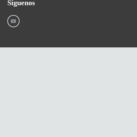
Síguenos
©
River International – Copyright All Rights Reserved
Aviso Legal
Condiciones generales