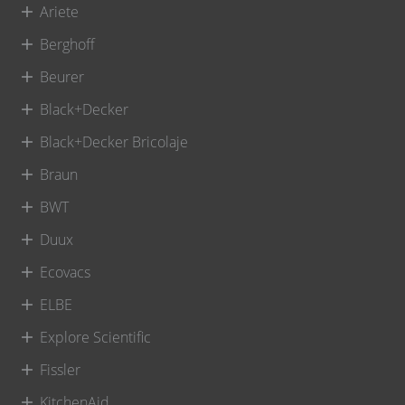
Ariete
Berghoff
Beurer
Black+Decker
Black+Decker Bricolaje
Braun
BWT
Duux
Ecovacs
ELBE
Explore Scientific
Fissler
KitchenAid