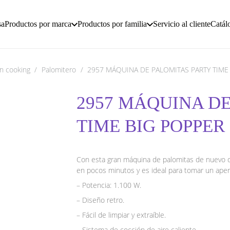
sa
Productos por marca
Productos por familia
Servicio al cliente
Catál
n cooking
/
Palomitero
/
2957 MÁQUINA DE PALOMITAS PARTY TIME 
2957 MÁQUINA D
TIME BIG POPPER 
Con esta gran máquina de palomitas de nuevo d
en pocos minutos y es ideal para tomar un aperit
– Potencia: 1.100 W.
– Diseño retro.
– Fácil de limpiar y extraíble.
– Sistema de cocción de aire caliente.