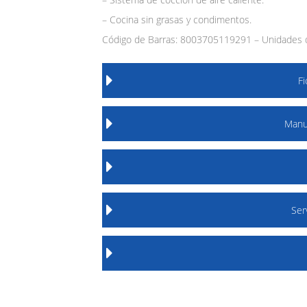
– Cocina sin grasas y condimentos.
Código de Barras: 8003705119291 – Unidades d
F
Manu
Ser