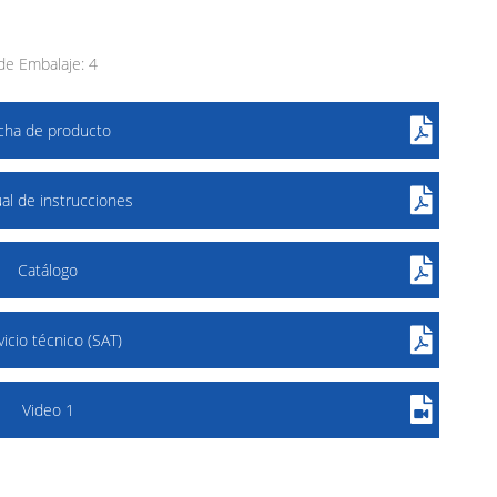
e Embalaje: 4
icha de producto
al de instrucciones
Catálogo
vicio técnico (SAT)
Video 1