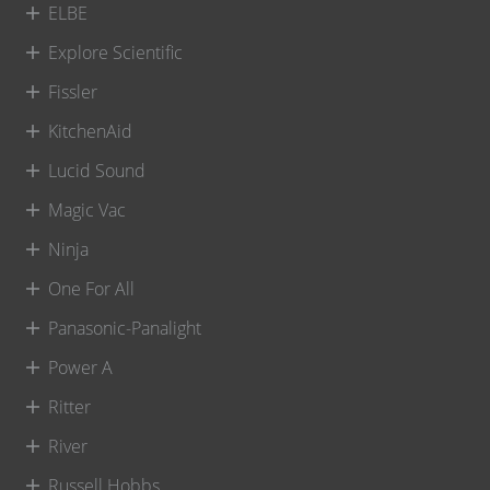
ELBE
Explore Scientific
Fissler
KitchenAid
Lucid Sound
Magic Vac
Ninja
One For All
Panasonic-Panalight
Power A
Ritter
River
Russell Hobbs