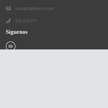
contacto@riverint.com
932 013 777
Síguenos