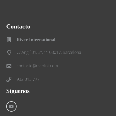
Contacto
River International
C/ Anglí 31, 3º, 1ª, 08017, Barcelona
contacto@riverint.com
932 013 777
Síguenos