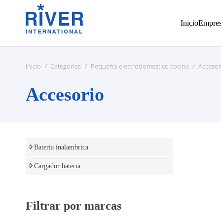
Inicio
Empre
Inicio
/
Categorias
/
Pequeño electrodomestico cocina
/
Accesor
Accesorio
Bateria inalambrica
Cargador bateria
Filtrar por marcas