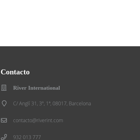
Contacto
River International
C/ Anglí 31, 3º, 1ª, 08017, Barcelona
contacto@riverint.com
932 013 777