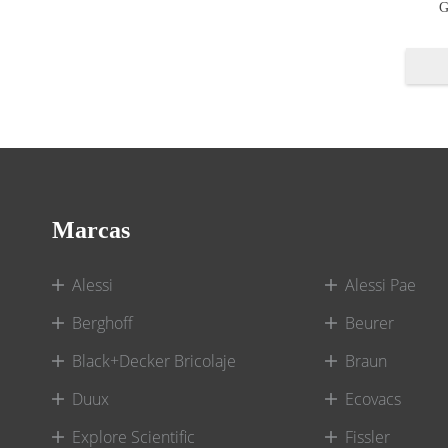
G
Marcas
Alessi
Alessi Pae
Berghoff
Beurer
Black+Decker Bricolaje
Braun
Duux
Ecovacs
Explore Scientific
Fissler