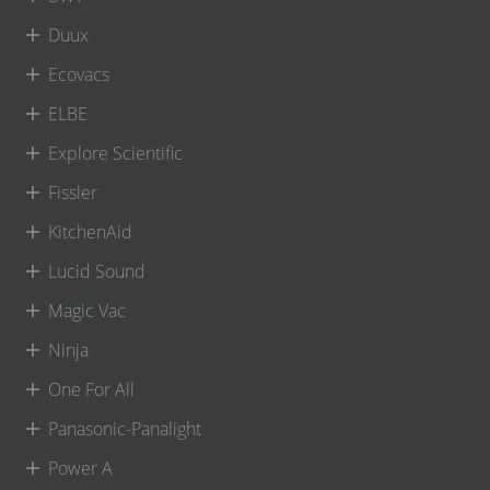
Duux
Ecovacs
ELBE
Explore Scientific
Fissler
KitchenAid
Lucid Sound
Magic Vac
Ninja
One For All
Panasonic-Panalight
Power A