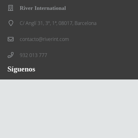
River International
C/ Anglí 31, 3º, 1ª, 08017, Barcelona
contacto@riverint.com
932 013 777
Síguenos