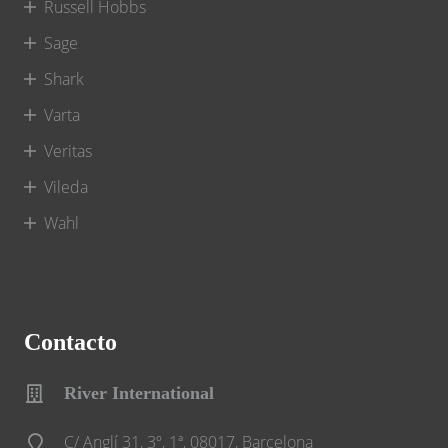
Russell Hobbs
Sage
Shark
Varta
Veritas
Vileda
Wahl
Contacto
River International
C/ Anglí 31, 3º, 1ª, 08017, Barcelona