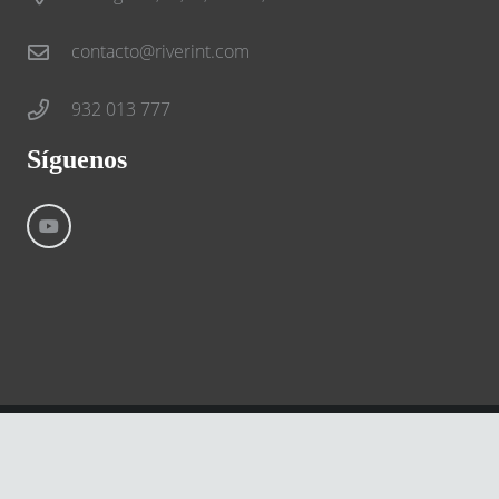
contacto@riverint.com
932 013 777
Síguenos
©
River International – Copyright All Rights Reserved