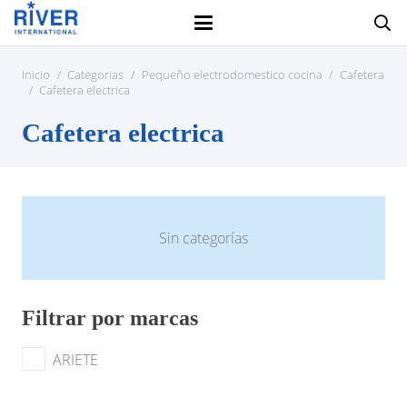
Inicio
/
Categorias
/
Pequeño electrodomestico cocina
/
Cafetera
/
Cafetera electrica
Cafetera electrica
Sin categorías
Filtrar por marcas
ARIETE