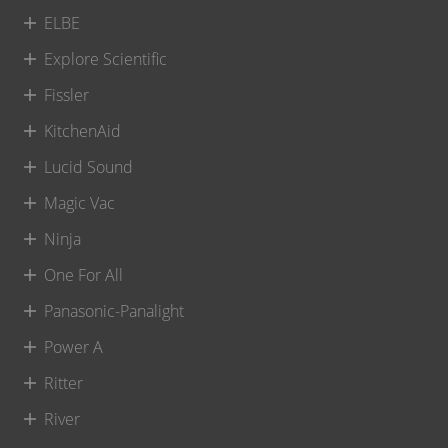
ELBE
Explore Scientific
Fissler
KitchenAid
Lucid Sound
Magic Vac
Ninja
One For All
Panasonic-Panalight
Power A
Ritter
River