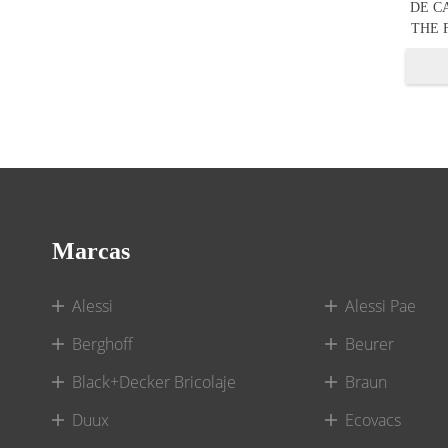
DE C
THE 
Marcas
Alessi
Alessi Pae
Berghoff
Beurer
Black+Decker Bricolaje
Braun
Duux
Ecovacs