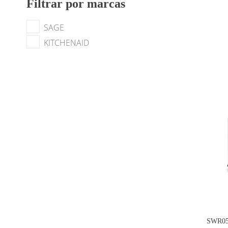
Filtrar por marcas
SAGE
KITCHENAID
SWR05