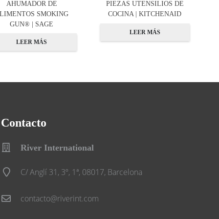
AHUMADOR DE
PIEZAS UTENSILIOS DE
LIMENTOS SMOKING
COCINA | KITCHENAID
GUN® | SAGE
LEER MÁS
LEER MÁS
Contacto
River International
C/ Anglí 31, 3º, 1ª, 08017, Barcelona
contacto@riverint.com