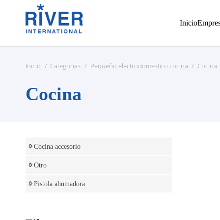
Inicio
Empre
Inicio
/
Categorias
/
Pequeño electrodomestico cocina
/
Cocina
Cocina
Cocina accesorio
Otro
Pistola ahumadora