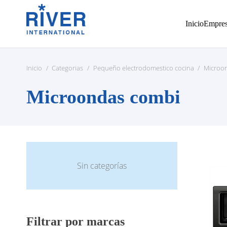
Inicio
Empre
Inicio
/
Categorias
/
Pequeño electrodomestico cocina
/
Microo
Microondas combi
Sin categorías
Filtrar por marcas