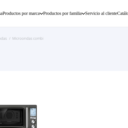
sa
Productos por marca
Productos por familia
Servicio al cliente
Catál
ndas
/
Microondas combi