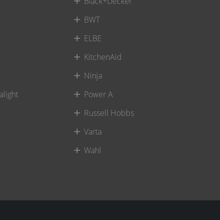
Black+Decker
BWT
ELBE
KitchenAid
Ninja
alight
Power A
Russell Hobbs
Varta
Wahl