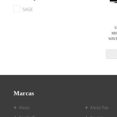
SAGE
S
MI
WAVE
Marcas
Alessi
Alessi Pae