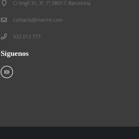
C/ Anglí 31, 3º, 1ª, 08017, Barcelona
contacto@riverint.com
932 013 777
Síguenos