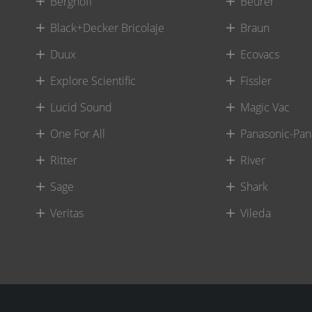
Berghoff
Beurer
Black+Decker Bricolaje
Braun
Duux
Ecovacs
Explore Scientific
Fissler
Lucid Sound
Magic Vac
One For All
Panasonic-Pan
Ritter
River
Sage
Shark
Veritas
Vileda