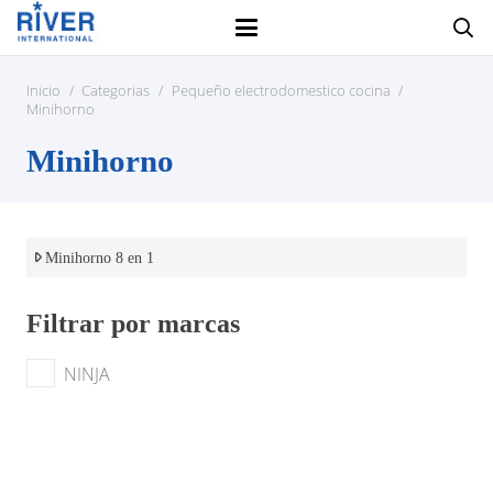
Inicio
/
Categorias
/
Pequeño electrodomestico cocina
/
Minihorno
Minihorno
Minihorno 8 en 1
Filtrar por marcas
NINJA