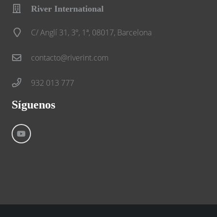
River International
C/ Anglí 31, 3º, 1ª, 08017, Barcelona
contacto@riverint.com
932 013 777
Síguenos