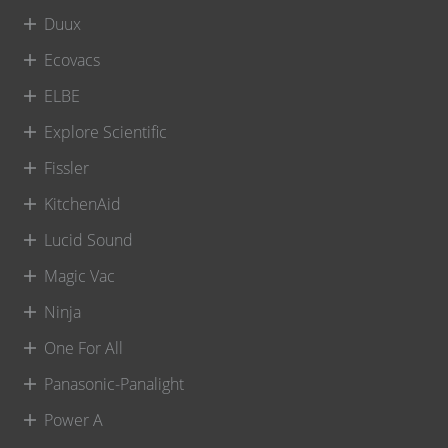
Duux
Ecovacs
ELBE
Explore Scientific
Fissler
KitchenAid
Lucid Sound
Magic Vac
Ninja
One For All
Panasonic-Panalight
Power A