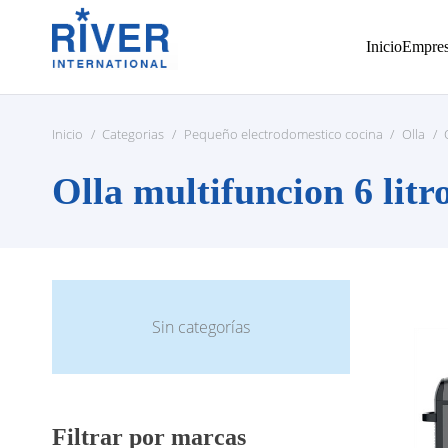
Inicio
Empre
Inicio
/
Categorias
/
Pequeño electrodomestico cocina
/
Olla
/
Olla multifuncion 6 litr
Sin categorías
Filtrar por marcas