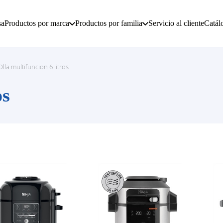
sa
Productos por marca
Productos por familia
Servicio al cliente
Catál
Olla multifuncion 6 litros
os