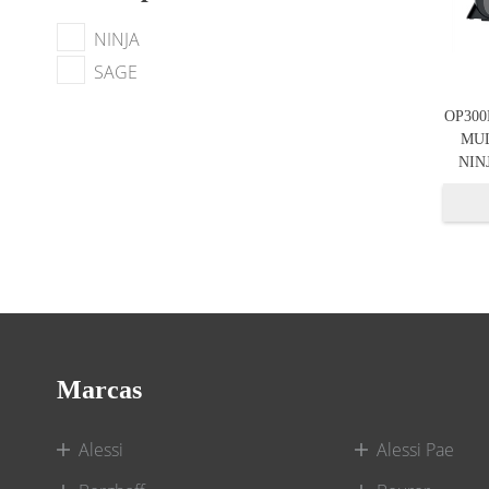
NINJA
SAGE
OP30
MUL
NIN
Marcas
Alessi
Alessi Pae