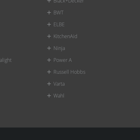
Black+Decker
BWT
ELBE
KitchenAid
Ninja
alight
Power A
Russell Hobbs
Varta
Wahl