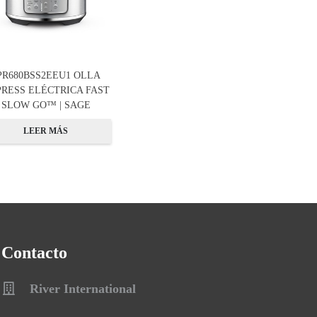
PR680BSS2EEU1 OLLA
RESS ELÉCTRICA FAST
SLOW GO™ | SAGE
LEER MÁS
Contacto
River International