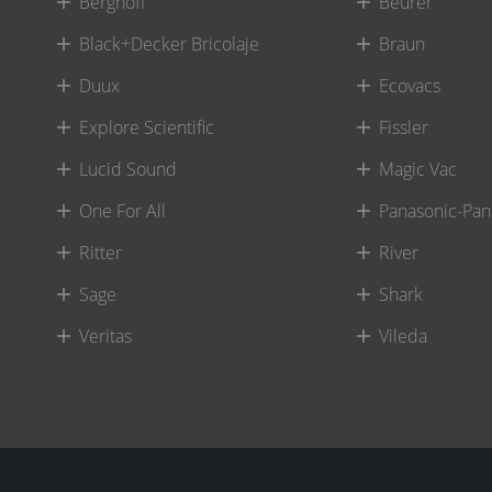
Berghoff
Beurer
Black+Decker Bricolaje
Braun
Duux
Ecovacs
Explore Scientific
Fissler
Lucid Sound
Magic Vac
One For All
Panasonic-Pan
Ritter
River
Sage
Shark
Veritas
Vileda