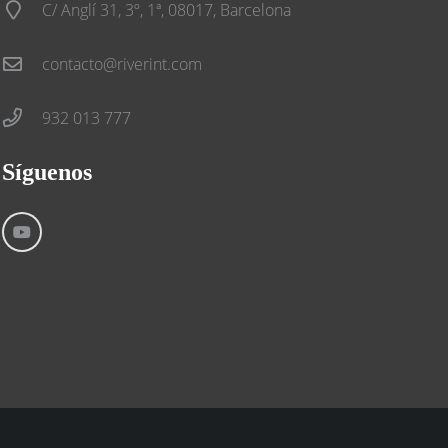
C/ Anglí 31, 3º, 1ª, 08017, Barcelona
contacto@riverint.com
932 013 777
Síguenos