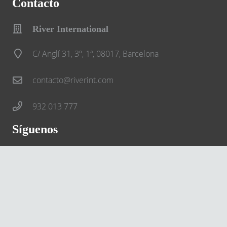
Contacto
River International
C/ Anglí 31, 3º, 1ª, 08017, Barcelona
contacto@riverint.com
932 013 777
Síguenos