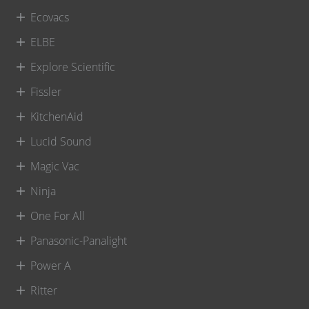
Ecovacs
ELBE
Explore Scientific
Fissler
KitchenAid
Lucid Sound
Magic Vac
Ninja
One For All
Panasonic-Panalight
Power A
Ritter