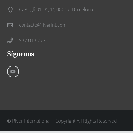
C/ Anglí 31, 3º, 1ª, 08017, Barcelona
contacto@riverint.com
932 013 777
Síguenos
©
River International – Copyright All Rights Reserved