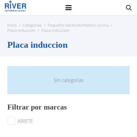
Inicio
/
Categorias
/
Pequeño electrodomestico cocina
/
Placa induccion
/
Placa induccion
Placa induccion
Sin categorías
Filtrar por marcas
ARIETE