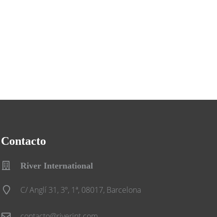
Contacto
River International
C/ Anglí 31, 3º, 1ª, 08017, Barcelona
contacto@riverint.com