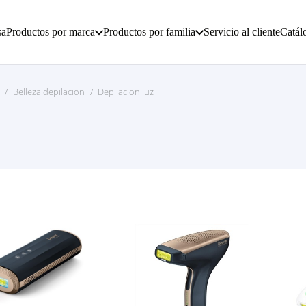
sa
Productos por marca
Productos por familia
Servicio al cliente
Catál
/
Belleza depilacion
/
Depilacion luz