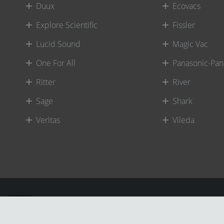
Duux
Ecovacs
Explore Scientific
Fissler
Lucid Sound
Magic Vac
One For All
Panasonic-Pan
Ritter
River
Sage
Shark
Veritas
Vileda
©
River International – Copyright All Rights Reserved