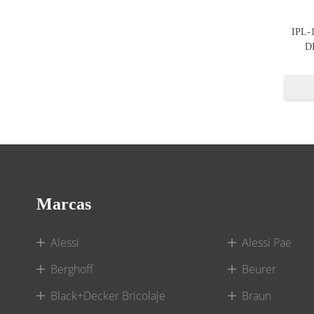
IPL-
D
Marcas
Alessi
Alessi Pae
Berghoff
Beurer
Black+Decker Bricolaje
Braun