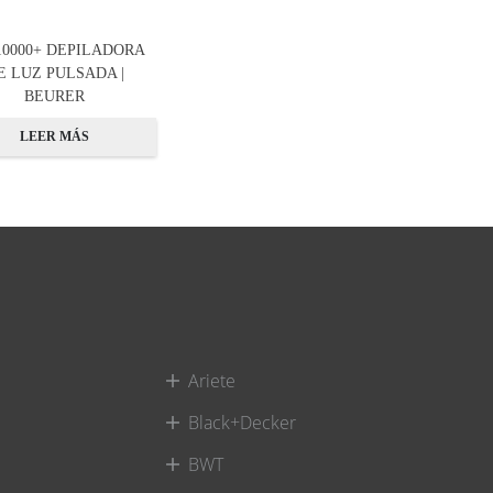
10000+ DEPILADORA
E LUZ PULSADA |
BEURER
LEER MÁS
Ariete
Black+Decker
BWT