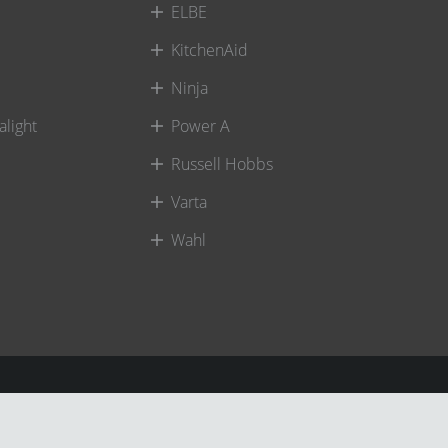
ELBE
KitchenAid
Ninja
alight
Power A
Russell Hobbs
Varta
Wahl