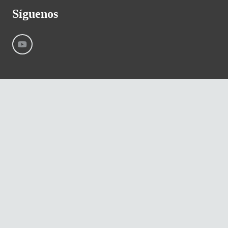
Síguenos
©
River International – Copyright All Rights Reserved
Aviso Legal