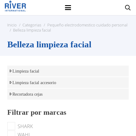
Inicio
/
Categorias
/
Pequeño electrodomestico cuidado personal
/
Belleza limpieza facial
Belleza limpieza facial
Limpieza facial
Limpieza facial accesorio
Recortadora cejas
Filtrar por marcas
SHARK
WAHL