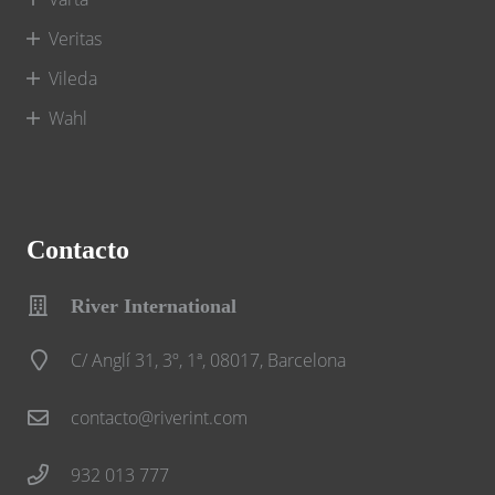
Veritas
Vileda
Wahl
Contacto
River International
C/ Anglí 31, 3º, 1ª, 08017, Barcelona
contacto@riverint.com
932 013 777