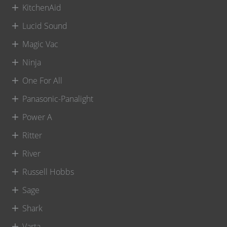
KitchenAid
Lucid Sound
Magic Vac
Ninja
One For All
Panasonic-Panalight
Power A
Ritter
River
Russell Hobbs
Sage
Shark
Varta