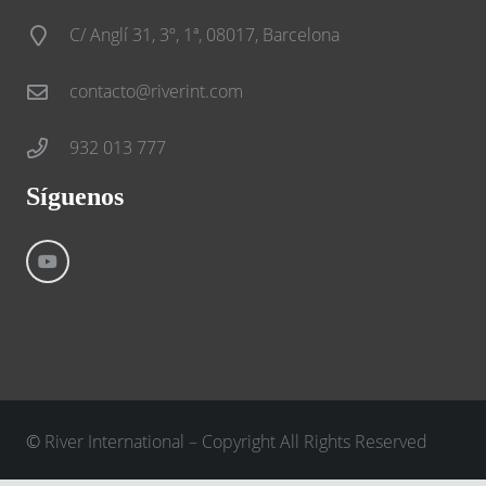
C/ Anglí 31, 3º, 1ª, 08017, Barcelona
contacto@riverint.com
932 013 777
Síguenos
©
River International – Copyright All Rights Reserved