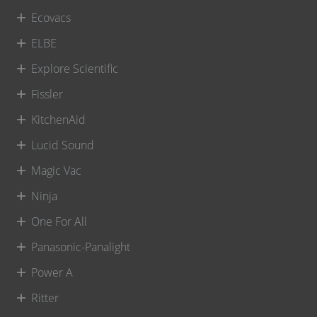
Ecovacs
ELBE
Explore Scientific
Fissler
KitchenAid
Lucid Sound
Magic Vac
Ninja
One For All
Panasonic-Panalight
Power A
Ritter