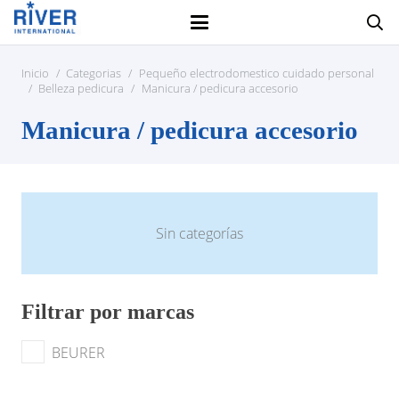
Inicio
/
Categorias
/
Pequeño electrodomestico cuidado personal
/
Belleza pedicura
/
Manicura / pedicura accesorio
Manicura / pedicura accesorio
Sin categorías
Filtrar por marcas
BEURER