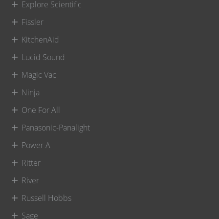
Explore Scientific
Fissler
KitchenAid
Lucid Sound
Magic Vac
Ninja
One For All
Panasonic-Panalight
Power A
Ritter
River
Russell Hobbs
Sage