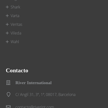
Shark
Varta
Veritas
Vileda
Wahl
Contacto
River International
C/ Anglí 31, 3º, 1ª, 08017, Barcelona
contacto@riverint.com