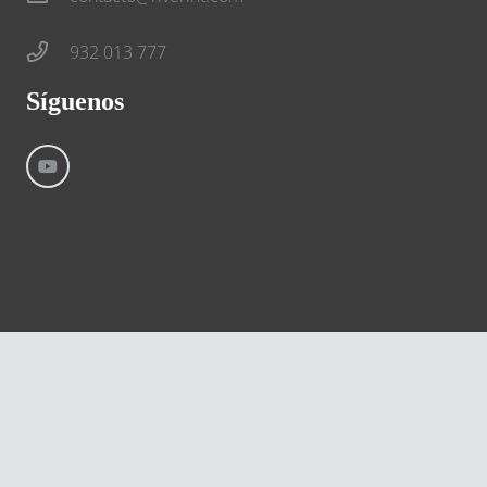
932 013 777
Síguenos
©
River International – Copyright All Rights Reserved
Aviso Legal