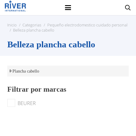
Inicio
/
Categorias
/
Pequeño electrodomestico cuidado personal
/
Belleza plancha cabello
Belleza plancha cabello
Plancha cabello
Filtrar por marcas
BEURER