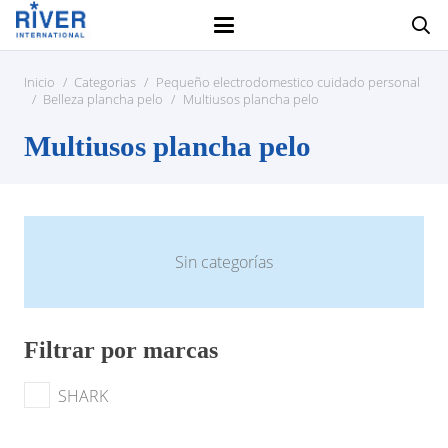
Inicio
/
Categorias
/
Pequeño electrodomestico cuidado personal
/
Belleza plancha pelo
/
Multiusos plancha pelo
Multiusos plancha pelo
Sin categorías
Filtrar por marcas
SHARK