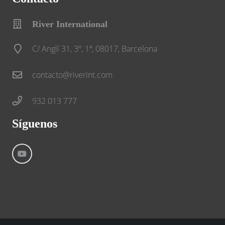
River International
C/ Anglí 31, 3º, 1ª, 08017, Barcelona
contacto@riverint.com
932 013 777
Síguenos