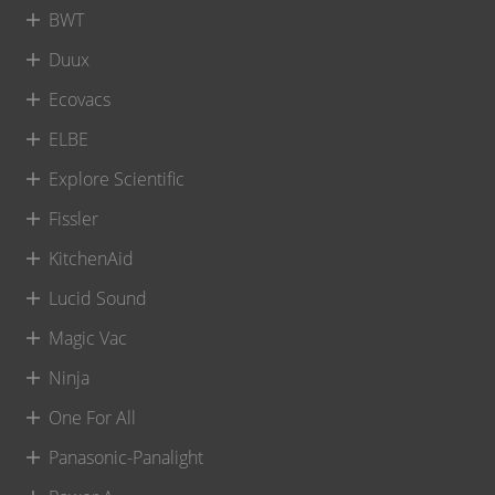
BWT
Duux
Ecovacs
ELBE
Explore Scientific
Fissler
KitchenAid
Lucid Sound
Magic Vac
Ninja
One For All
Panasonic-Panalight