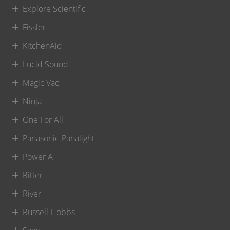
Explore Scientific
Fissler
KitchenAid
Lucid Sound
Magic Vac
Ninja
One For All
Panasonic-Panalight
Power A
Ritter
River
Russell Hobbs