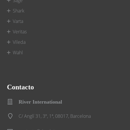
Sage
Shark
Varta
Veritas
Vileda
Wahl
Contacto
River International
C/ Anglí 31, 3º, 1ª, 08017, Barcelona