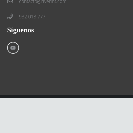
contacto@riverint.com
932 013 777
Síguenos
©
River International – Copyright All Rights Reserved
Aviso Legal