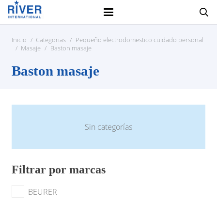
Inicio
/
Categorias
/
Pequeño electrodomestico cuidado personal
/
Masaje
/
Baston masaje
Baston masaje
Sin categorías
Filtrar por marcas
BEURER