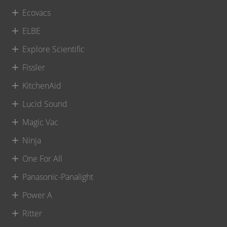
Ecovacs
ELBE
Explore Scientific
Fissler
KitchenAid
Lucid Sound
Magic Vac
Ninja
One For All
Panasonic-Panalight
Power A
Ritter