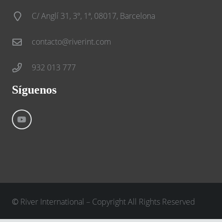
C/ Anglí 31, 3º, 1ª, 08017, Barcelona
contacto@riverint.com
932 013 777
Síguenos
©
River International – Copyright All Rights Reserved