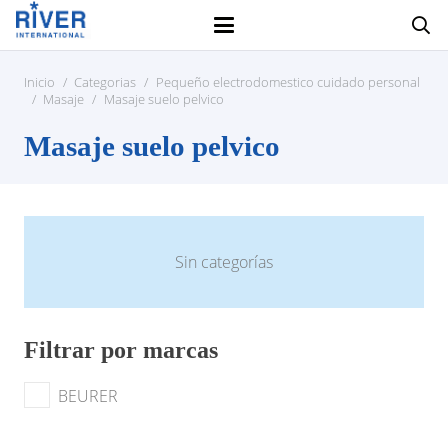
Inicio
/
Categorias
/
Pequeño electrodomestico cuidado personal
/
Masaje
/
Masaje suelo pelvico
Masaje suelo pelvico
Sin categorías
Filtrar por marcas
BEURER