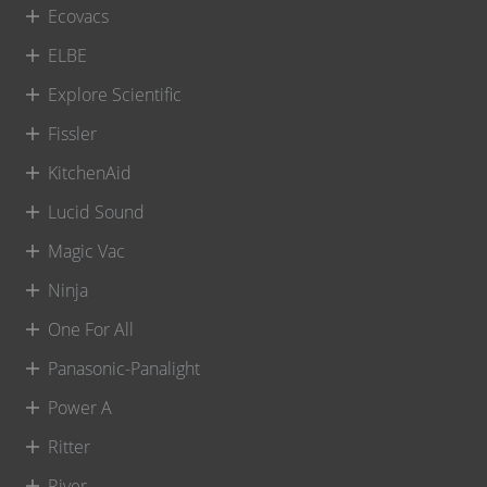
Ecovacs
ELBE
Explore Scientific
Fissler
KitchenAid
Lucid Sound
Magic Vac
Ninja
One For All
Panasonic-Panalight
Power A
Ritter
River