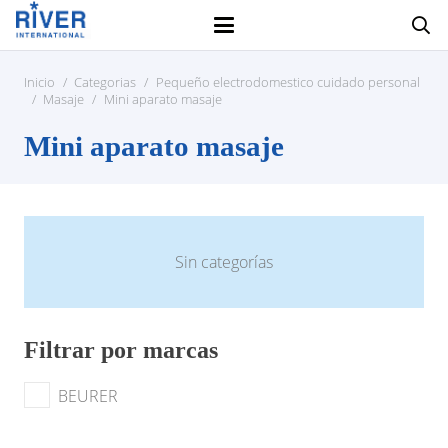
Inicio
/
Categorias
/
Pequeño electrodomestico cuidado personal
/
Masaje
/
Mini aparato masaje
Mini aparato masaje
Sin categorías
Filtrar por marcas
BEURER