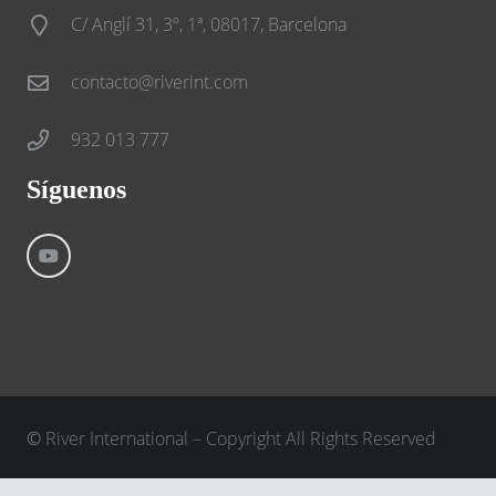
C/ Anglí 31, 3º, 1ª, 08017, Barcelona
contacto@riverint.com
932 013 777
Síguenos
©
River International – Copyright All Rights Reserved