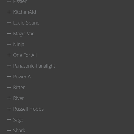
Fissler
KitchenAid
Lucid Sound
Magic Vac
Ninja
One For All
Panasonic-Panalight
Power A
Ritter
River
Russell Hobbs
Sage
Shark