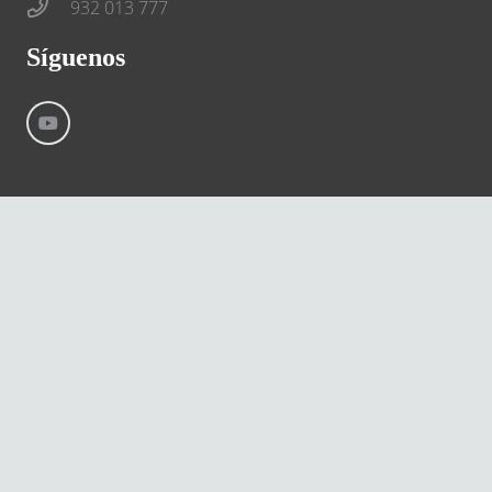
932 013 777
Síguenos
©
River International – Copyright All Rights Reserved