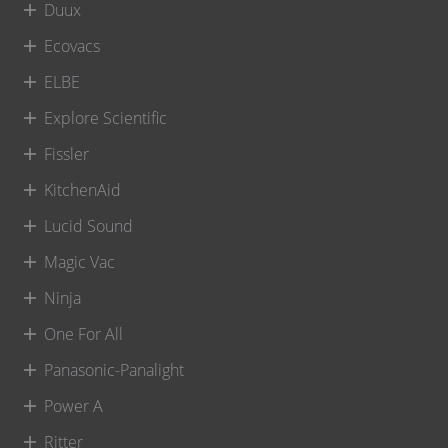
Duux
Ecovacs
ELBE
Explore Scientific
Fissler
KitchenAid
Lucid Sound
Magic Vac
Ninja
One For All
Panasonic-Panalight
Power A
Ritter