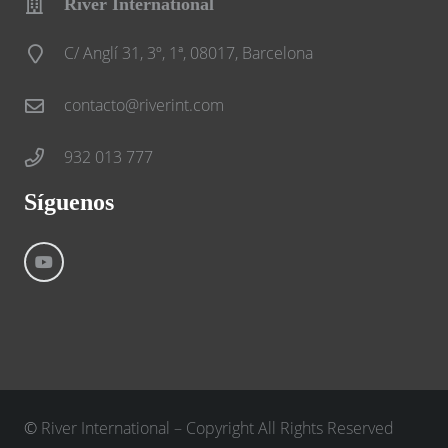
River International
C/ Anglí 31, 3º, 1ª, 08017, Barcelona
contacto@riverint.com
932 013 777
Síguenos
©
River International – Copyright All Rights Reserved