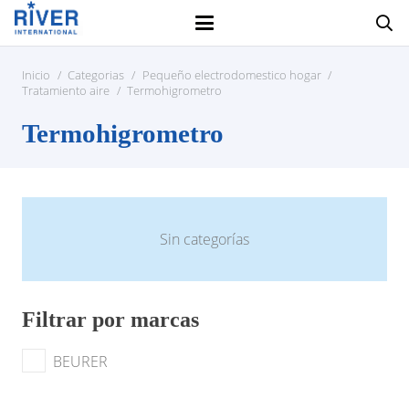
Inicio
/
Categorias
/
Pequeño electrodomestico hogar
/
Tratamiento aire
/
Termohigrometro
Termohigrometro
Sin categorías
Filtrar por marcas
BEURER