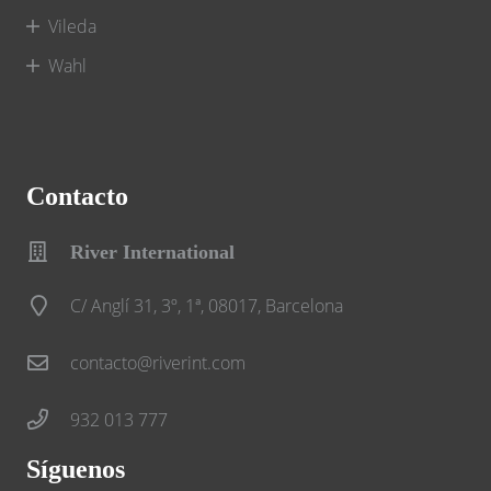
Vileda
Wahl
Contacto
River International
C/ Anglí 31, 3º, 1ª, 08017, Barcelona
contacto@riverint.com
932 013 777
Síguenos