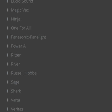
Lucid Sound
Magic Vac
Ninja
One For All
Panasonic-Panalight
Power A
Ritter
River
Russell Hobbs
Sage
Shark
Varta
Veritas